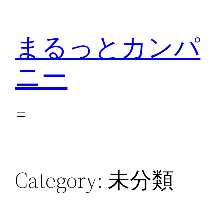
Skip
to
まるっとカンパ
content
ニー
Category:
未分類